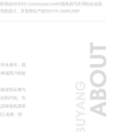
获得由DEKRA Certification GmbH颁发的汽车用铝合金轮
壳的设计、开发和生产的ISO/TS 16949:2009
华市永康市，我
足终端用户的改
经验进而从事汽
司步阳汽轮。为
低压铸造机及喷
浙江名牌。经