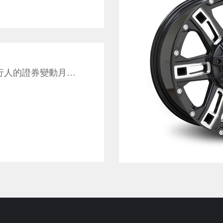
行人的證券變動月報表