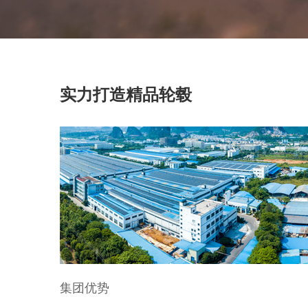
实力打造精品轮毂
集团优势