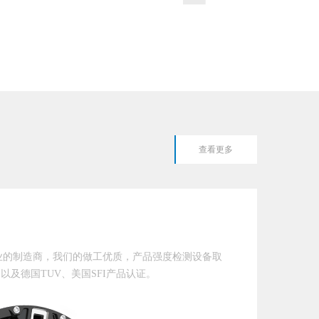
查看更多
业的制造商，我们的做工优质，产品强度检测设备取
以及德国TUV、美国SFI产品认证。