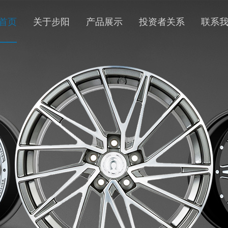
首页
关于步阳
产品展示
投资者关系
联系