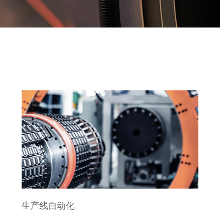
生产线自动化