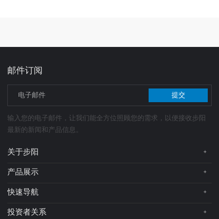
邮件订阅
提交
输入您的电子邮件，让我们能全方位照顾您的需求，以便接收步阳
最新的新闻和产品信息。
关于步阳
+
公司简介
产品展示
+
总裁简介
步阳轮毂
快速导航
+
企业文化
在线地图
投资者关系
+
品牌实力