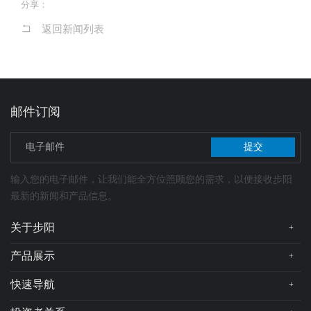
分享：
返回新闻列表
邮件订阅
提交
输入您的电子邮件，让我们能全方位照顾您的需求，以便接收步阳
最新的新闻和产品信息。
关于步阳
+
公司简介
产品展示
+
总裁简介
步阳轮毂
快速导航
+
企业文化
在线地图