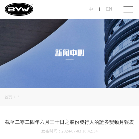
中
EN
丨
首页
关于步阳
产品展示
投资者关系
首页
/
/
联系我们
截至二零二四年六月三十日之股份發行人的證券變動月報表
发布时间
：2024-07-03 16:42:34