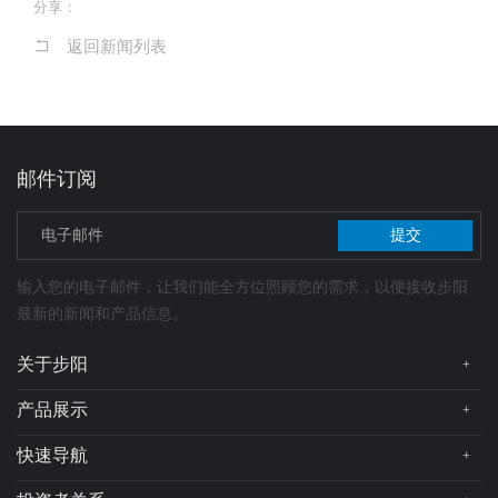
分享：
返回新闻列表
邮件订阅
提交
输入您的电子邮件，让我们能全方位照顾您的需求，以便接收步阳
最新的新闻和产品信息。
关于步阳
+
公司简介
产品展示
+
总裁简介
步阳轮毂
快速导航
+
企业文化
在线地图