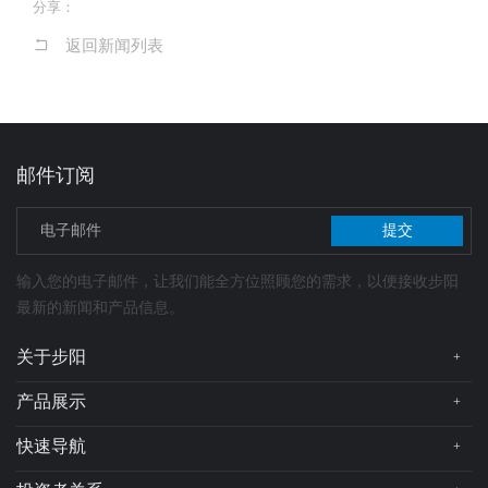
分享：
返回新闻列表
邮件订阅
提交
输入您的电子邮件，让我们能全方位照顾您的需求，以便接收步阳
最新的新闻和产品信息。
关于步阳
+
公司简介
产品展示
+
总裁简介
步阳轮毂
快速导航
+
企业文化
在线地图