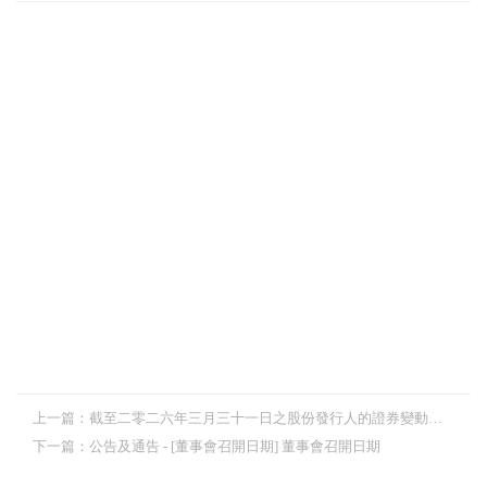
上一篇：
截至二零二六年三月三十一日之股份發行人的證券變動月報表
下一篇：
公告及通告 - [董事會召開日期] 董事會召開日期