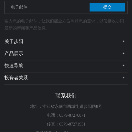
提交
输入您的电子邮件，让我们能全方位照顾您的需求，以便接收步阳
最新的新闻和产品信息。
关于步阳
+
公司简介
产品展示
+
总裁简介
步阳轮毂
快速导航
+
企业文化
在线地图
投资者关系
+
品牌实力
在线留言
发展历程
信息披露
联系我们
荣誉资质
企业管治
投资者日志
地址：浙江省永康市西城街道步阳路8号
投资者关系联络
电话：0579-87270871
发布企业通讯之新安排
传真：0579-87271951