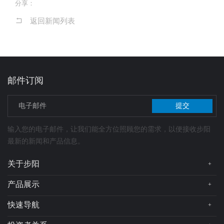
分享：
返回新闻列表
邮件订阅
提交
输入您的电子邮件，让我们能全方位照顾您的需求，以便接收步阳
最新的新闻和产品信息。
关于步阳
+
公司简介
产品展示
+
总裁简介
步阳轮毂
快速导航
+
企业文化
在线地图